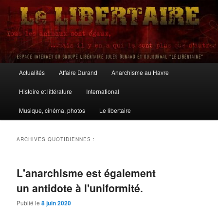
Aller
Aller
au
au
contenu
contenu
principal
secondaire
Le Libertaire
Menu
Actualités
Affaire Durand
Anarchisme au Havre
principal
Histoire et littérature
International
Musique, cinéma, photos
Le libertaire
ARCHIVES QUOTIDIENNES :
L'anarchisme est également
un antidote à l'uniformité.
Publié le
8 juin 2020