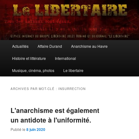
Aller
Aller
au
au
contenu
contenu
principal
secondaire
Le Libertaire
Menu
Actualités
Affaire Durand
Anarchisme au Havre
principal
Histoire et littérature
International
Musique, cinéma, photos
Le libertaire
ARCHIVES PAR MOT-CLÉ :
INSURRECTION
L'anarchisme est également
un antidote à l'uniformité.
Publié le
8 juin 2020