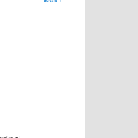
Suivant
→
i
rection qui