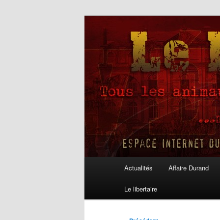
Aller
au
contenu
Le Libertaire
principal
Menu
Actualités
Affaire Durand
principal
Le libertaire
Navigation