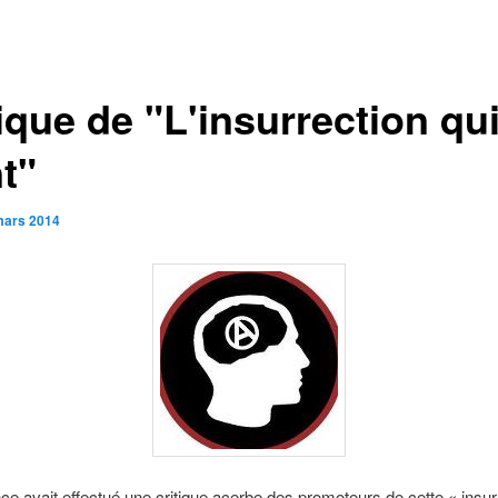
ique de "L'insurrection qu
t"
mars 2014
ce avait effectué une critique acerbe des promoteurs de cette « insur