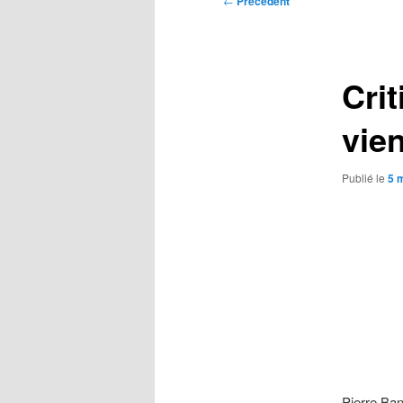
←
Précédent
des
articles
Crit
vien
Publié le
5 
Pierre Ban