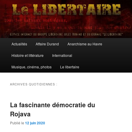
Aller
Aller
au
au
contenu
contenu
principal
secondaire
Le Libertaire
Menu
Actualités
Affaire Durand
Anarchisme au Havre
principal
Histoire et littérature
International
Musique, cinéma, photos
Le libertaire
ARCHIVES QUOTIDIENNES :
La fascinante démocratie du
Rojava
Publié le
12 juin 2020