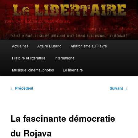
Aller
au
contenu
principal
Le Libertaire
Menu
Actualités
Affaire Durand
Anarchisme au Havre
principal
Histoire et littérature
International
Musique, cinéma, photos
Le libertaire
Navigation
←
Précédent
Suivant
→
des
articles
La fascinante démocratie
du Rojava