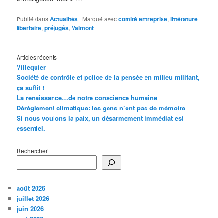
Publié dans
Actualités
|
Marqué avec
comité entreprise
,
littérature
libertaire
,
préjugés
,
Valmont
Articles récents
Villequier
Société de contrôle et police de la pensée en milieu militant,
ça suffit !
La renaissance…de notre conscience humaine
Dérèglement climatique: les gens n’ont pas de mémoire
Si nous voulons la paix, un désarmement immédiat est
essentiel.
Rechercher
août 2026
juillet 2026
juin 2026