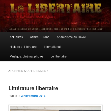
Aller
Aller
au
au
contenu
contenu
principal
secondaire
Le Libertaire
Menu
Actualités
Affaire Durand
Anarchisme au Havre
principal
Histoire et littérature
International
Musique, cinéma, photos
Le libertaire
ARCHIVES QUOTIDIENNES :
Littérature libertaire
Publié le
3 novembre 2018