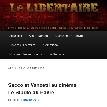
Aller
Aller
au
au
contenu
contenu
principal
secondaire
Le Libertaire
Menu
Actualités
Affaire Durand
Anarchisme au Havre
principal
Histoire et littérature
International
Musique, cinéma, photos
Le libertaire
ARCHIVES QUOTIDIENNES :
Sacco et Vanzetti au cinéma
Le Studio au Havre
Publié le
4 janvier 2018