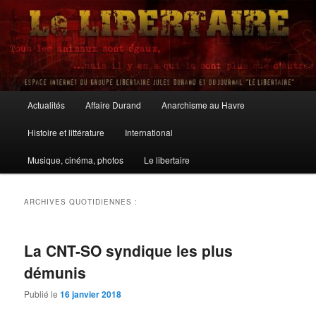
Aller
Aller
au
au
contenu
contenu
principal
secondaire
Le Libertaire
Menu
Actualités
Affaire Durand
Anarchisme au Havre
principal
Histoire et littérature
International
Musique, cinéma, photos
Le libertaire
ARCHIVES QUOTIDIENNES :
La CNT-SO syndique les plus
démunis
Publié le
16 janvier 2018