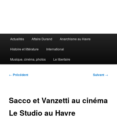
Aller
au
contenu
principal
Le Libertaire
Menu
Actualités
Affaire Durand
Anarchisme au Havre
principal
Histoire et littérature
International
Musique, cinéma, photos
Le libertaire
Navigation
←
Précédent
Suivant
→
des
articles
Sacco et Vanzetti au cinéma
Le Studio au Havre