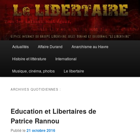
Aller
Aller
au
au
contenu
contenu
principal
secondaire
Le Libertaire
Menu
Actualités
Affaire Durand
Anarchisme au Havre
principal
Histoire et littérature
International
Musique, cinéma, photos
Le libertaire
ARCHIVES QUOTIDIENNES :
Education et Libertaires de
Patrice Rannou
Publié le
21 octobre 2016