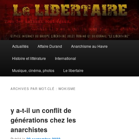
Aller
Aller
au
au
contenu
contenu
principal
secondaire
Le Libertaire
Menu
Actualités
Affaire Durand
Anarchisme au Havre
principal
Histoire et littérature
International
Musique, cinéma, photos
Le libertaire
ARCHIVES PAR MOT-CLÉ :
WOKISME
y a-t-il un conflit de
générations chez les
anarchistes
Publié le