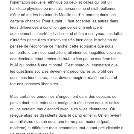
l’orientation sexuelle, ethnique ou ceux et celles qui ont un
handicap physique ou mental…personne ne choisit réellement
d’être né sur les trottoirs de Manille ou d’ici comme dans une
certaine chanson. Pour autant, il faut accepter les autres dans
leurs différences à condition que celles-ci n’entravent
aucunement la liberté individuelle, si chère à nos yeux. Les luttes
d’intérêts particuliers s’inscrivent très bien dans le schéma de
pensée de l’économie de marché, cette économie que nous
combattons car nous souhaitons éliminer les inégalités sociales,
ces dernières étant créées de toute pièce par un système bien
huilé qui profite à une minorité. C’est pourquoi, constatant que
les questions sociales deviennent secondaires au profit des
questions identitaires, nous devons réagir et réaffirmer haut et
fort nos principes libertaires.
Mais certaines personnes s’engouffrent dans des espaces de
parole dont elles entendent assigner à résidence ceux et celles
qui ne seraient pas d’accord avec leurs vues identitaires. On
relègue alors les dissidents dans le camp ennemi. On en revient
au stalinisme d’antan sous une forme plus moderne (post-
moderne) et différente mais néanmoins tout autant préjudiciable à
un débat serein et pacifié.