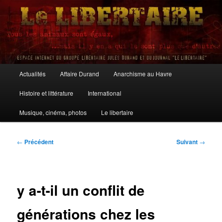
Aller
au
contenu
principal
Le Libertaire
Menu
Actualités
Affaire Durand
Anarchisme au Havre
principal
Histoire et littérature
International
Musique, cinéma, photos
Le libertaire
Navigation
←
Précédent
Suivant
→
des
articles
y a-t-il un conflit de
générations chez les