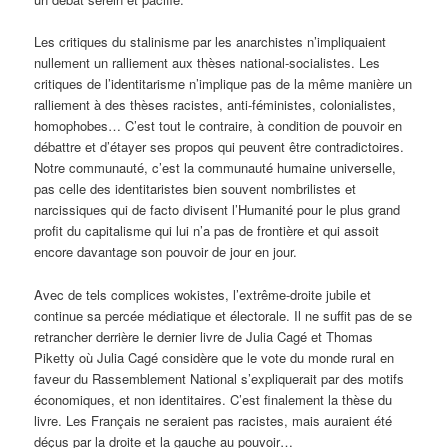
Les critiques du stalinisme par les anarchistes n’impliquaient
nullement un ralliement aux thèses national-socialistes. Les
critiques de l’identitarisme n’implique pas de la même manière un
ralliement à des thèses racistes, anti-féministes, colonialistes,
homophobes… C’est tout le contraire, à condition de pouvoir en
débattre et d’étayer ses propos qui peuvent être contradictoires.
Notre communauté, c’est la communauté humaine universelle,
pas celle des identitaristes bien souvent nombrilistes et
narcissiques qui de facto divisent l’Humanité pour le plus grand
profit du capitalisme qui lui n’a pas de frontière et qui assoit
encore davantage son pouvoir de jour en jour.
Avec de tels complices wokistes, l’extrême-droite jubile et
continue sa percée médiatique et électorale. Il ne suffit pas de se
retrancher derrière le dernier livre de Julia Cagé et Thomas
Piketty où Julia Cagé considère que le vote du monde rural en
faveur du Rassemblement National s’expliquerait par des motifs
économiques, et non identitaires. C’est finalement la thèse du
livre. Les Français ne seraient pas racistes, mais auraient été
déçus par la droite et la gauche au pouvoir…