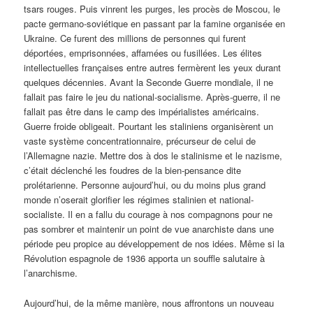
tsars rouges. Puis vinrent les purges, les procès de Moscou, le
pacte germano-soviétique en passant par la famine organisée en
Ukraine. Ce furent des millions de personnes qui furent
déportées, emprisonnées, affamées ou fusillées. Les élites
intellectuelles françaises entre autres fermèrent les yeux durant
quelques décennies. Avant la Seconde Guerre mondiale, il ne
fallait pas faire le jeu du national-socialisme. Après-guerre, il ne
fallait pas être dans le camp des impérialistes américains.
Guerre froide obligeait. Pourtant les staliniens organisèrent un
vaste système concentrationnaire, précurseur de celui de
l’Allemagne nazie. Mettre dos à dos le stalinisme et le nazisme,
c’était déclenché les foudres de la bien-pensance dite
prolétarienne. Personne aujourd’hui, ou du moins plus grand
monde n’oserait glorifier les régimes stalinien et national-
socialiste. Il en a fallu du courage à nos compagnons pour ne
pas sombrer et maintenir un point de vue anarchiste dans une
période peu propice au développement de nos idées. Même si la
Révolution espagnole de 1936 apporta un souffle salutaire à
l’anarchisme.
Aujourd’hui, de la même manière, nous affrontons un nouveau