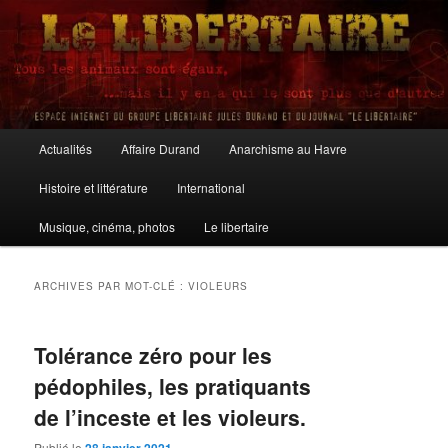
Aller
Aller
au
au
contenu
contenu
principal
secondaire
Le Libertaire
Menu
Actualités
Affaire Durand
Anarchisme au Havre
principal
Histoire et littérature
International
Musique, cinéma, photos
Le libertaire
ARCHIVES PAR MOT-CLÉ :
VIOLEURS
Tolérance zéro pour les
pédophiles, les pratiquants
de l’inceste et les violeurs.
Publié le