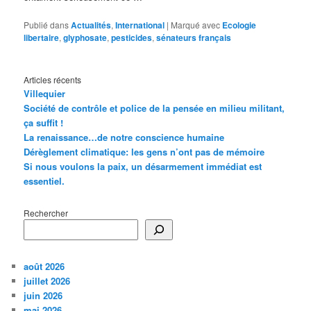
Publié dans
Actualités
,
International
|
Marqué avec
Ecologie
libertaire
,
glyphosate
,
pesticides
,
sénateurs français
Articles récents
Villequier
Société de contrôle et police de la pensée en milieu militant,
ça suffit !
La renaissance…de notre conscience humaine
Dérèglement climatique: les gens n’ont pas de mémoire
Si nous voulons la paix, un désarmement immédiat est
essentiel.
Rechercher
août 2026
juillet 2026
juin 2026
mai 2026