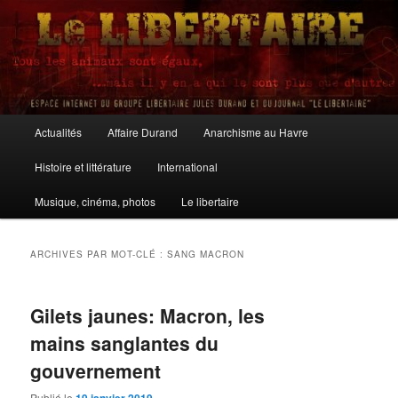
Aller
Aller
au
au
contenu
contenu
principal
secondaire
Le Libertaire
Menu
Actualités
Affaire Durand
Anarchisme au Havre
principal
Histoire et littérature
International
Musique, cinéma, photos
Le libertaire
ARCHIVES PAR MOT-CLÉ :
SANG MACRON
Gilets jaunes: Macron, les
mains sanglantes du
gouvernement
Publié le