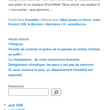
une erreur et un manque d’honnêteté. Nous avons une espèce d’
« ovni social » que personne …
Publié dans
Actualités
|
Marqué avec
Gilets jaunes Le Havre
,
Jules
Durand
,
LDB
,
le libertaire
,
Libertaires L.H.
,
sang Macron
Articles récents
Villequier
Société de contrôle et police de la pensée en milieu militant,
ça suffit !
La renaissance…de notre conscience humaine
Dérèglement climatique: les gens n’ont pas de mémoire
Si nous voulons la paix, un désarmement immédiat est
essentiel.
Rechercher
août 2026