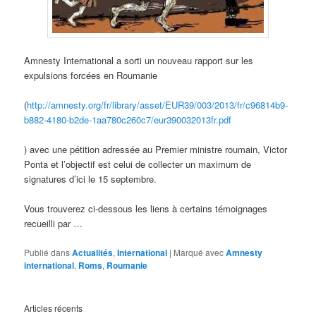
Amnesty International a sorti un nouveau rapport sur les
expulsions forcées en Roumanie
(
http://amnesty.org/fr/library/asset/EUR39/003/2013/fr/c96814b9-
b882-4180-b2de-1aa780c260c7/eur390032013fr.pdf
) avec une pétition adressée au Premier ministre roumain, Victor
Ponta et l’objectif est celui de collecter un maximum de
signatures d’ici le 15 septembre.
Vous trouverez ci-dessous les liens à certains témoignages
recueilli par …
Publié dans
Actualités
,
International
|
Marqué avec
Amnesty
international
,
Roms
,
Roumanie
Articles récents