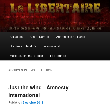
Aller
Aller
au
au
contenu
contenu
principal
secondaire
Le Libertaire
Menu
Actualités
Affaire Durand
Anarchisme au Havre
principal
Histoire et littérature
International
Musique, cinéma, photos
Le libertaire
ARCHIVES PAR MOT-CLÉ :
ROMS
Just the wind : Amnesty
International
Publié le
15 octobre 2013