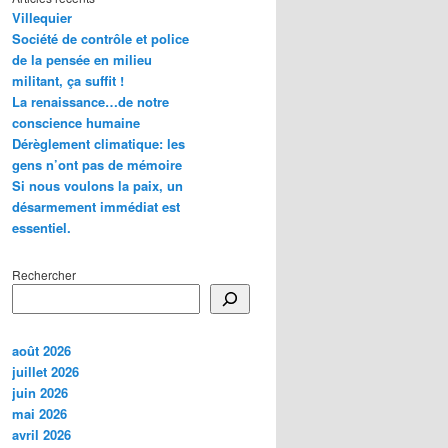
Villequier
Société de contrôle et police
de la pensée en milieu
militant, ça suffit !
La renaissance…de notre
conscience humaine
Dérèglement climatique: les
gens n’ont pas de mémoire
Si nous voulons la paix, un
désarmement immédiat est
essentiel.
Rechercher
août 2026
juillet 2026
juin 2026
mai 2026
avril 2026