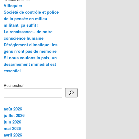
Villequier
Société de contrôle et police
de la pensée en milieu
militant, ça suffit !
La renaissance…de notre
conscience humaine
Dérèglement climatique: les
gens n’ont pas de mémoire
Si nous voulons la paix, un
désarmement immédiat est
essentiel.
Rechercher
août 2026
juillet 2026
juin 2026
mai 2026
avril 2026