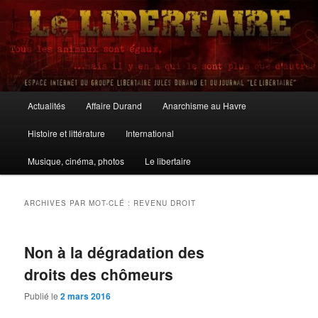
Aller
Aller
au
au
contenu
contenu
principal
secondaire
Le Libertaire
Menu
Actualités
Affaire Durand
Anarchisme au Havre
principal
Histoire et littérature
International
Musique, cinéma, photos
Le libertaire
ARCHIVES PAR MOT-CLÉ :
REVENU DROIT
Non à la dégradation des
droits des chômeurs
Publié le
2 mars 2016