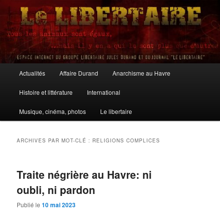
Aller
Aller
au
au
contenu
contenu
principal
secondaire
Le Libertaire
Menu
Actualités
Affaire Durand
Anarchisme au Havre
principal
Histoire et littérature
International
Musique, cinéma, photos
Le libertaire
ARCHIVES PAR MOT-CLÉ :
RELIGIONS COMPLICES
Traite négrière au Havre: ni
oubli, ni pardon
Publié le
10 mai 2023