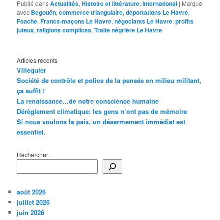
Publié dans
Actualités
,
Histoire et littérature
,
International
|
Marqué
avec
Begouën
,
commerce triangulaire
,
déportations Le Havre
,
Foache
,
Francs-maçons Le Havre
,
négociants Le Havre
,
profits
juteux
,
religions complices
,
Traite négrière Le Havre
Articles récents
Villequier
Société de contrôle et police de la pensée en milieu militant,
ça suffit !
La renaissance…de notre conscience humaine
Dérèglement climatique: les gens n’ont pas de mémoire
Si nous voulons la paix, un désarmement immédiat est
essentiel.
Rechercher
août 2026
juillet 2026
juin 2026