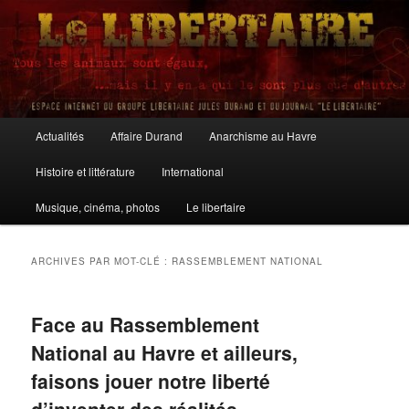
Aller
Aller
au
au
contenu
contenu
principal
secondaire
Le Libertaire
Menu
Actualités
Affaire Durand
Anarchisme au Havre
principal
Histoire et littérature
International
Musique, cinéma, photos
Le libertaire
ARCHIVES PAR MOT-CLÉ :
RASSEMBLEMENT NATIONAL
Face au Rassemblement
National au Havre et ailleurs,
faisons jouer notre liberté