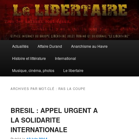
Aller
Aller
au
au
contenu
contenu
principal
secondaire
Le Libertaire
Menu
Actualités
Affaire Durand
Anarchisme au Havre
principal
Histoire et littérature
International
Musique, cinéma, photos
Le libertaire
ARCHIVES PAR MOT-CLÉ :
RAS LA COUPE
BRESIL : APPEL URGENT A
LA SOLIDARITE
INTERNATIONALE
Publié le