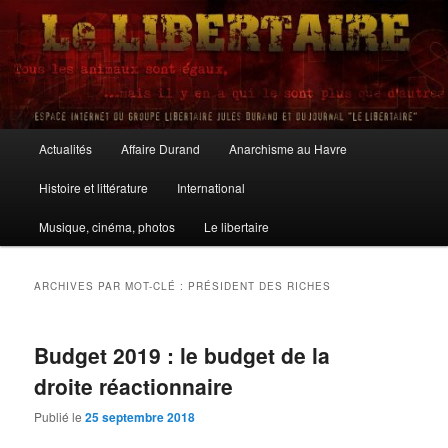
Aller
Aller
au
au
contenu
contenu
principal
secondaire
Le Libertaire
Menu
Actualités
Affaire Durand
Anarchisme au Havre
principal
Histoire et littérature
International
Musique, cinéma, photos
Le libertaire
ARCHIVES PAR MOT-CLÉ :
PRÉSIDENT DES RICHES
Budget 2019 : le budget de la
droite réactionnaire
Publié le
25 septembre 2018