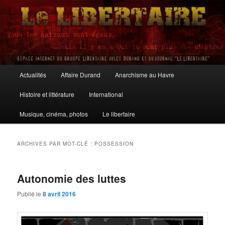
Aller
Aller
au
au
contenu
contenu
principal
secondaire
Le Libertaire
Menu
Actualités
Affaire Durand
Anarchisme au Havre
principal
Histoire et littérature
International
Musique, cinéma, photos
Le libertaire
ARCHIVES PAR MOT-CLÉ :
POSSESSION
Autonomie des luttes
Publié le
8 avril 2016