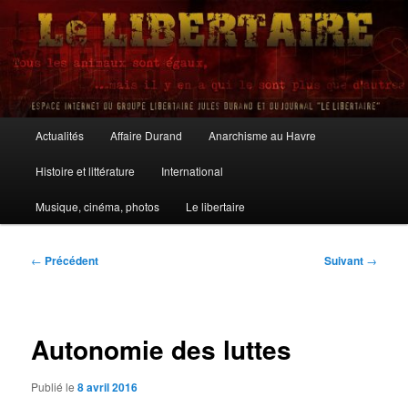
Aller
au
contenu
principal
Le Libertaire
Menu
Actualités
Affaire Durand
Anarchisme au Havre
principal
Histoire et littérature
International
Musique, cinéma, photos
Le libertaire
Navigation
←
Précédent
Suivant
→
des
articles
Autonomie des luttes
Publié le
8 avril 2016