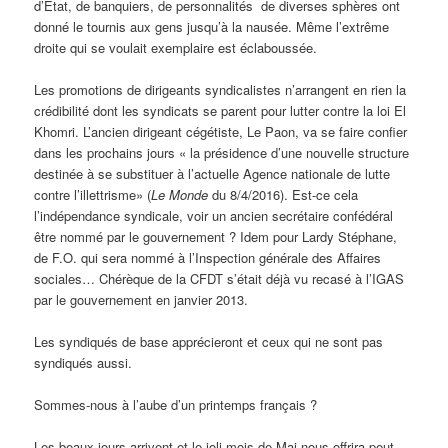
d’Etat, de banquiers, de personnalités de diverses sphères ont
donné le tournis aux gens jusqu’à la nausée. Même l’extrême
droite qui se voulait exemplaire est éclaboussée.
Les promotions de dirigeants syndicalistes n’arrangent en rien la
crédibilité dont les syndicats se parent pour lutter contre la loi El
Khomri. L’ancien dirigeant cégétiste, Le Paon, va se faire confier
dans les prochains jours « la présidence d’une nouvelle structure
destinée à se substituer à l’actuelle Agence nationale de lutte
contre l’illettrisme» (
Le Monde
du 8/4/2016). Est-ce cela
l’indépendance syndicale, voir un ancien secrétaire confédéral
être nommé par le gouvernement ? Idem pour Lardy Stéphane,
de F.O. qui sera nommé à l’Inspection générale des Affaires
sociales… Chérèque de la CFDT s’était déjà vu recasé à l’IGAS
par le gouvernement en janvier 2013.
Les syndiqués de base apprécieront et ceux qui ne sont pas
syndiqués aussi.
Sommes-nous à l’aube d’un printemps français ?
Les beaux jours arrivent et le joli mois de Mai nous offrira peut-