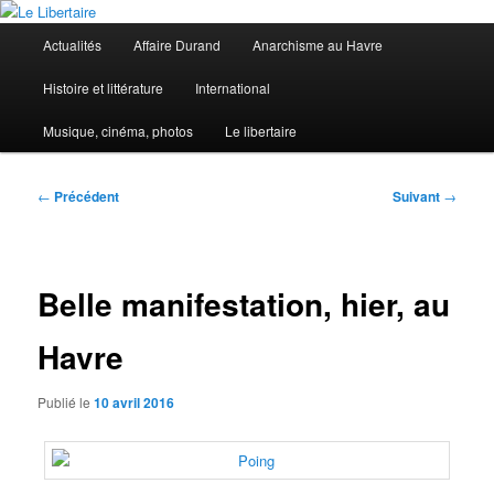
Aller
au
Menu
Actualités
Affaire Durand
Anarchisme au Havre
contenu
principal
principal
Le Libertaire
Histoire et littérature
International
Musique, cinéma, photos
Le libertaire
Navigation
←
Précédent
Suivant
→
des
articles
Belle manifestation, hier, au
Havre
Publié le
10 avril 2016