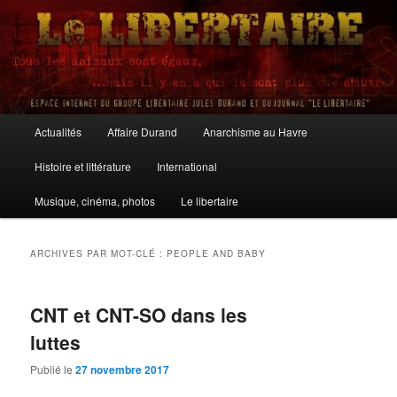
Aller
Aller
au
au
contenu
contenu
principal
secondaire
Le Libertaire
Menu
Actualités
Affaire Durand
Anarchisme au Havre
principal
Histoire et littérature
International
Musique, cinéma, photos
Le libertaire
ARCHIVES PAR MOT-CLÉ :
PEOPLE AND BABY
CNT et CNT-SO dans les
luttes
Publié le
27 novembre 2017