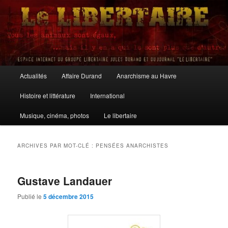
Aller
Aller
au
au
contenu
contenu
principal
secondaire
Le Libertaire
Menu
Actualités
Affaire Durand
Anarchisme au Havre
principal
Histoire et littérature
International
Musique, cinéma, photos
Le libertaire
ARCHIVES PAR MOT-CLÉ :
PENSÉES ANARCHISTES
Gustave Landauer
Publié le
5 décembre 2015