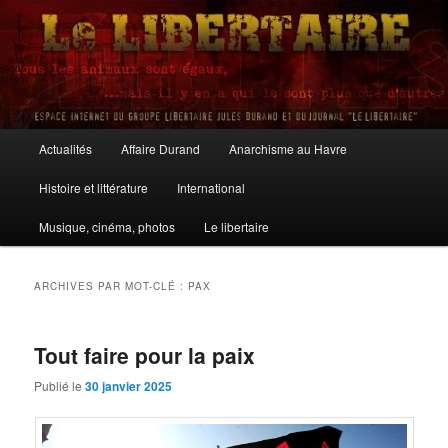
Aller
Aller
au
au
contenu
contenu
principal
secondaire
Le Libertaire
Menu
Actualités
Affaire Durand
Anarchisme au Havre
principal
Histoire et littérature
International
Musique, cinéma, photos
Le libertaire
ARCHIVES PAR MOT-CLÉ :
PAX
Tout faire pour la paix
Publié le
30 janvier 2025