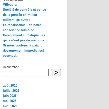
Villequier
Société de contrôle et police
de la pensée en milieu
militant, ça suffit !
La renaissance…de notre
conscience humaine
Dérèglement climatique: les
gens n’ont pas de mémoire
Si nous voulons la paix, un
désarmement immédiat est
essentiel.
Rechercher
août 2026
juillet 2026
juin 2026
mai 2026
avril 2026