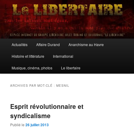
Aller
Aller
au
au
contenu
contenu
principal
secondaire
Le Libertaire
Menu
Actualités
Affaire Durand
Anarchisme au Havre
principal
Histoire et littérature
International
Musique, cinéma, photos
Le libertaire
ARCHIVES PAR MOT-CLÉ :
MESNIL
Esprit révolutionnaire et
syndicalisme
Publié le
26 juillet 2013