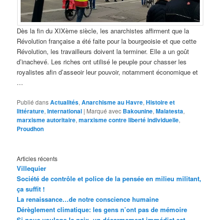
Dès la fin du XIXème siècle, les anarchistes affirment que la
Révolution française a été faite pour la bourgeoisie et que cette
Révolution, les travailleurs doivent la terminer. Elle a un goût
d’inachevé. Les riches ont utilisé le peuple pour chasser les
royalistes afin d’asseoir leur pouvoir, notamment économique et
…
Publié dans
Actualités
,
Anarchisme au Havre
,
Histoire et
littérature
,
International
|
Marqué avec
Bakounine
,
Malatesta
,
marxisme autoritaire
,
marxisme contre liberté individuelle
,
Proudhon
Articles récents
Villequier
Société de contrôle et police de la pensée en milieu militant,
ça suffit !
La renaissance…de notre conscience humaine
Dérèglement climatique: les gens n’ont pas de mémoire
Si nous voulons la paix, un désarmement immédiat est