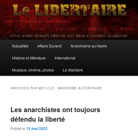
Aller
Aller
au
au
contenu
contenu
principal
secondaire
Le Libertaire
Menu
Actualités
Affaire Durand
Anarchisme au Havre
principal
Histoire et littérature
International
Musique, cinéma, photos
Le libertaire
ARCHIVES PAR MOT-CLÉ :
MARXISME AUTORITAIRE
Les anarchistes ont toujours
défendu la liberté
Publié le
12 mai 2023