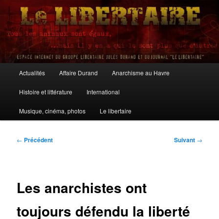
Aller
au
contenu
principal
Le Libertaire
Menu
Actualités
Affaire Durand
Anarchisme au Havre
principal
Histoire et littérature
International
Musique, cinéma, photos
Le libertaire
Navigation
←
Précédent
Suivant
→
des
articles
Les anarchistes ont
toujours défendu la liberté