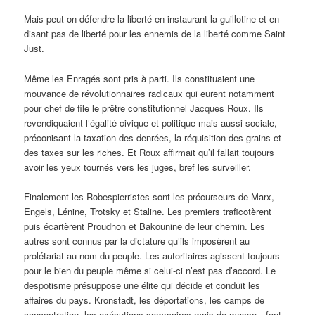
Mais peut-on défendre la liberté en instaurant la guillotine et en
disant pas de liberté pour les ennemis de la liberté comme Saint
Just.
Même les Enragés sont pris à parti. Ils constituaient une
mouvance de révolutionnaires radicaux qui eurent notamment
pour chef de file le prêtre constitutionnel Jacques Roux. Ils
revendiquaient l’égalité civique et politique mais aussi sociale,
préconisant la taxation des denrées, la réquisition des grains et
des taxes sur les riches. Et Roux affirmait qu’il fallait toujours
avoir les yeux tournés vers les juges, bref les surveiller.
Finalement les Robespierristes sont les précurseurs de Marx,
Engels, Lénine, Trotsky et Staline. Les premiers traficotèrent
puis écartèrent Proudhon et Bakounine de leur chemin. Les
autres sont connus par la dictature qu’ils imposèrent au
prolétariat au nom du peuple. Les autoritaires agissent toujours
pour le bien du peuple même si celui-ci n’est pas d’accord. Le
despotisme présuppose une élite qui décide et conduit les
affaires du pays. Kronstadt, les déportations, les camps de
concentration, les exécutions sommaires mais de masse…font