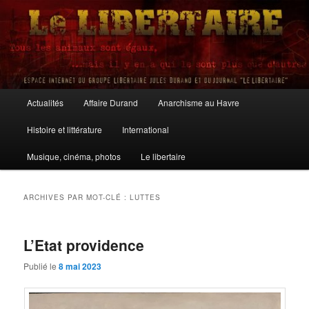
Aller
Aller
au
au
contenu
contenu
principal
secondaire
Le Libertaire
Menu
Actualités
Affaire Durand
Anarchisme au Havre
principal
Histoire et littérature
International
Musique, cinéma, photos
Le libertaire
ARCHIVES PAR MOT-CLÉ :
LUTTES
L’Etat providence
Publié le
8 mai 2023