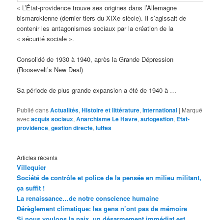
« L’État-providence trouve ses origines dans l’Allemagne
bismarckienne (dernier tiers du XIXe siècle). Il s’agissait de
contenir les antagonismes sociaux par la création de la
« sécurité sociale ».
Consolidé de 1930 à 1940, après la Grande Dépression
(Roosevelt’s New Deal)
Sa période de plus grande expansion a été de 1940 à …
Publié dans
Actualités
,
Histoire et littérature
,
International
|
Marqué
avec
acquis sociaux
,
Anarchisme Le Havre
,
autogestion
,
Etat-
providence
,
gestion directe
,
luttes
Articles récents
Villequier
Société de contrôle et police de la pensée en milieu militant,
ça suffit !
La renaissance…de notre conscience humaine
Dérèglement climatique: les gens n’ont pas de mémoire
Si nous voulons la paix, un désarmement immédiat est