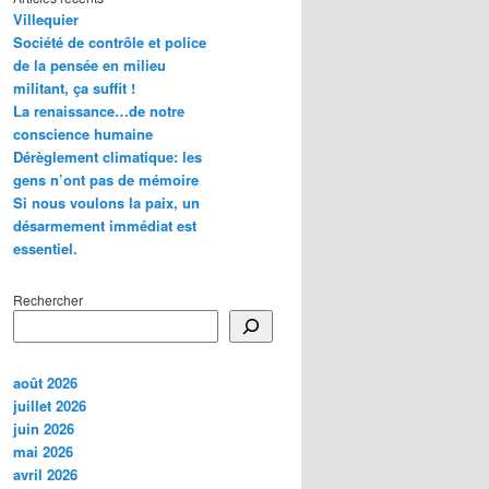
Villequier
Société de contrôle et police
de la pensée en milieu
militant, ça suffit !
La renaissance…de notre
conscience humaine
Dérèglement climatique: les
gens n’ont pas de mémoire
Si nous voulons la paix, un
désarmement immédiat est
essentiel.
Rechercher
août 2026
juillet 2026
juin 2026
mai 2026
avril 2026