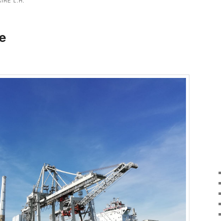
IRE L.H.
e