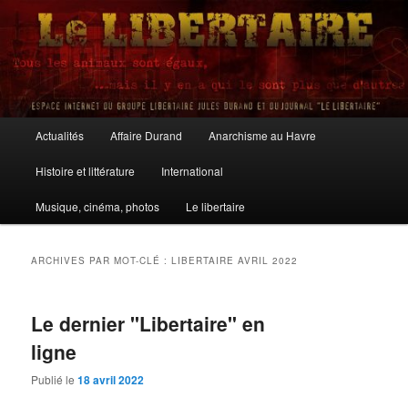
Aller
Aller
au
au
contenu
contenu
principal
secondaire
Le Libertaire
Menu
Actualités
Affaire Durand
Anarchisme au Havre
principal
Histoire et littérature
International
Musique, cinéma, photos
Le libertaire
ARCHIVES PAR MOT-CLÉ :
LIBERTAIRE AVRIL 2022
Le dernier "Libertaire" en
ligne
Publié le
18 avril 2022