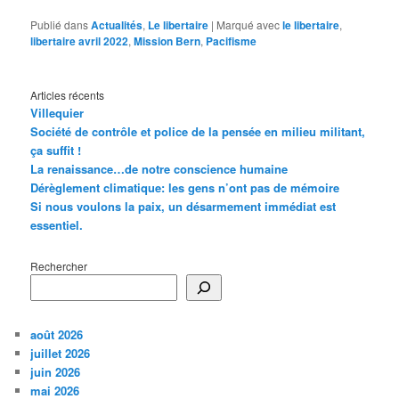
Publié dans
Actualités
,
Le libertaire
|
Marqué avec
le libertaire
,
libertaire avril 2022
,
Mission Bern
,
Pacifisme
Articles récents
Villequier
Société de contrôle et police de la pensée en milieu militant,
ça suffit !
La renaissance…de notre conscience humaine
Dérèglement climatique: les gens n’ont pas de mémoire
Si nous voulons la paix, un désarmement immédiat est
essentiel.
Rechercher
août 2026
juillet 2026
juin 2026
mai 2026