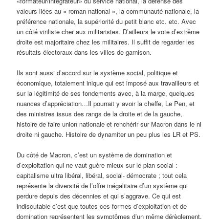
«formateur/intégrateur» du service national, la défense des
valeurs liées au « roman national », la communauté nationale, la
préférence nationale, la supériorité du petit blanc etc. etc. Avec
un côté viriliste cher aux militaristes. D’ailleurs le vote d’extrême
droite est majoritaire chez les militaires. Il suffit de regarder les
résultats électoraux dans les villes de garnison.
Ils sont aussi d’accord sur le système social, politique et
économique, totalement inique qui est imposé aux travailleurs et
sur la légitimité de ses fondements avec, à la marge, quelques
nuances d’appréciation…Il pourrait y avoir la cheffe, Le Pen, et
des ministres issus des rangs de la droite et de la gauche,
histoire de faire union nationale et renchérir sur Macron dans le ni
droite ni gauche. Histoire de dynamiter un peu plus les LR et PS.
Du côté de Macron, c’est un système de domination et
d’exploitation qui ne vaut guère mieux sur le plan social :
capitalisme ultra libéral, libéral, social- démocrate ; tout cela
représente la diversité de l’offre inégalitaire d’un système qui
perdure depuis des décennies et qui s’aggrave. Ce qui est
indiscutable c’est que toutes ces formes d’exploitation et de
domination représentent les symptômes d’un même dérèglement,