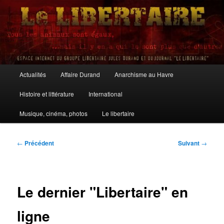
Aller
au
contenu
principal
Le Libertaire
Menu
Actualités
Affaire Durand
Anarchisme au Havre
principal
Histoire et littérature
International
Musique, cinéma, photos
Le libertaire
Navigation
←
Précédent
Suivant
→
des
articles
Le dernier "Libertaire" en
ligne