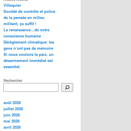
Villequier
Société de contrôle et police
de la pensée en milieu
militant, ça suffit !
La renaissance…de notre
conscience humaine
Dérèglement climatique: les
gens n’ont pas de mémoire
Si nous voulons la paix, un
désarmement immédiat est
essentiel.
Rechercher
août 2026
juillet 2026
juin 2026
mai 2026
avril 2026