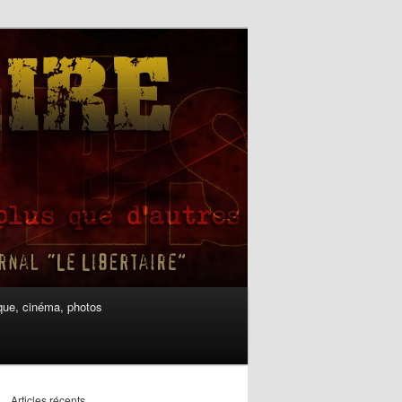
ue, cinéma, photos
Articles récents