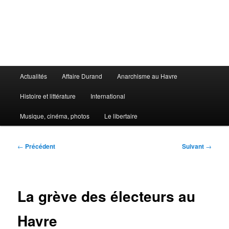
Aller
au
contenu
principal
Le Libertaire
Menu
Actualités
Affaire Durand
Anarchisme au Havre
principal
Histoire et littérature
International
Musique, cinéma, photos
Le libertaire
Navigation
←
Précédent
Suivant
→
des
articles
La grève des électeurs au
Havre