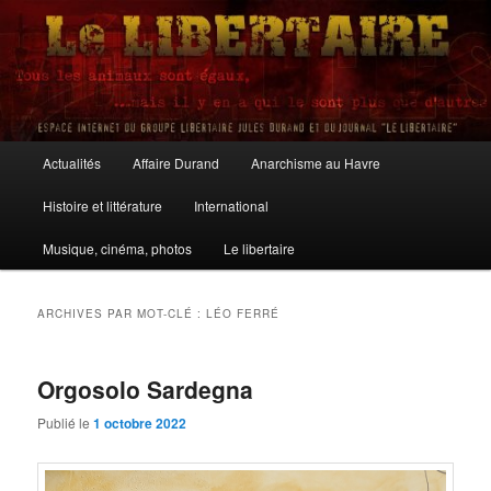
Aller
Aller
au
au
contenu
contenu
principal
secondaire
Le Libertaire
Menu
Actualités
Affaire Durand
Anarchisme au Havre
principal
Histoire et littérature
International
Musique, cinéma, photos
Le libertaire
ARCHIVES PAR MOT-CLÉ :
LÉO FERRÉ
Orgosolo Sardegna
Publié le
1 octobre 2022