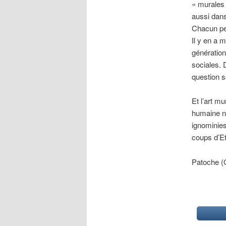
« murales 
aussi dans
Chacun pe
Il y en a 
génération
sociales. 
question s
Et l’art mu
humaine n
ignominies 
coups d’Et
Patoche 