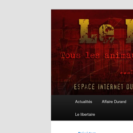
Aller
au
contenu
Le Libertaire
principal
Menu
Actualités
Affaire Durand
principal
Le libertaire
Navigation