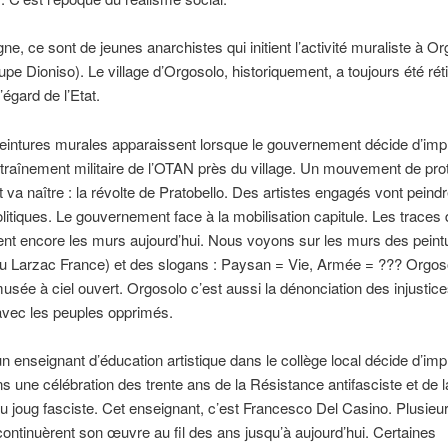
ne, ce sont de jeunes anarchistes qui initient l’activité muraliste à O
pe Dioniso). Le village d’Orgosolo, historiquement, a toujours été réti
’égard de l’Etat.
eintures murales apparaissent lorsque le gouvernement décide d’imp
raînement militaire de l’OTAN près du village. Un mouvement de prot
t va naître : la révolte de Pratobello. Des artistes engagés vont peind
litiques. Le gouvernement face à la mobilisation capitule. Les traces
rent encore les murs aujourd’hui. Nous voyons sur les murs des peint
au Larzac France) et des slogans : Paysan = Vie, Armée = ??? Orgos
musée à ciel ouvert. Orgosolo c’est aussi la dénonciation des injustice
 avec les peuples opprimés.
n enseignant d’éducation artistique dans le collège local décide d’imp
s une célébration des trente ans de la Résistance antifasciste et de la
e du joug fasciste. Cet enseignant, c’est Francesco Del Casino. Plusieu
continuèrent son œuvre au fil des ans jusqu’à aujourd’hui. Certaines