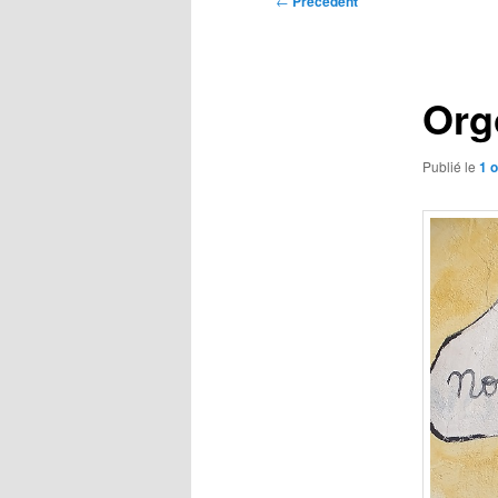
←
Précédent
des
articles
Org
Publié le
1 