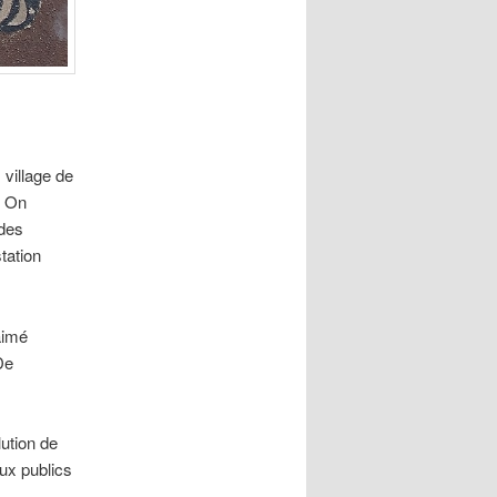
 village de
. On
 des
tation
aimé
De
ution de
eux publics