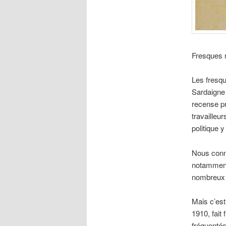
Fresques 
Les fresqu
Sardaigne 
recense pr
travailleu
politique y
Nous conna
notamment 
nombreux e
Mais c’est
1910, fait
fréquentés