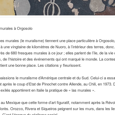
murales à Orgosolo
es murales (le muralisme) tiennent une place particulière à Orgosolo,
à une vingtaine de kilomètres de Nuoro, à l’intérieur des terres, donc
ès de 680 fresques murales à ce jour ; elles parlent de l’île, de la vie
rs, de l’histoire et des événements qui ont marqué le monde. La contes
 tient une bonne place. Les citations y fleurissent.
issions le muralisme d’Amérique centrale et du Sud. Celui-ci a ess
après le coup d’Etat de Pinochet contre Allende, au Chili, en 1973. 
xilés apportèrent en Italie la pratique de « las murales ».
 au Mexique que cette forme d’art figuratif, notamment après la Révol
 florès. Orozco, Rivera et Siqueiros peignent sur les murs, dans les li
. C’est l’époque du réalisme social.