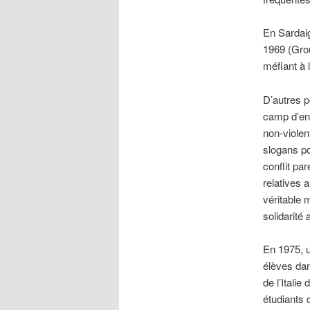
En Sardaig
1969 (Grou
méfiant à l
D’autres p
camp d’ent
non-violen
slogans po
conflit pa
relatives 
véritable 
solidarité
En 1975, u
élèves dan
de l’Itali
étudiants 