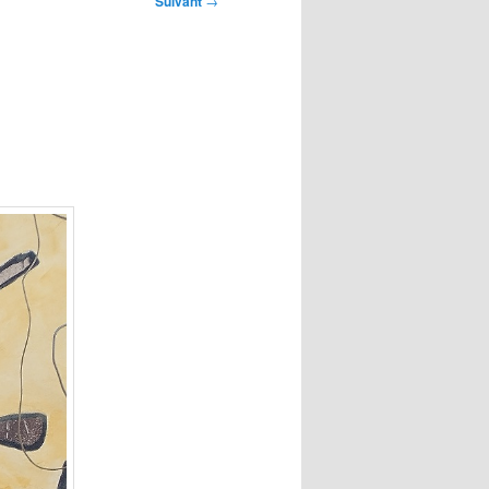
Suivant
→