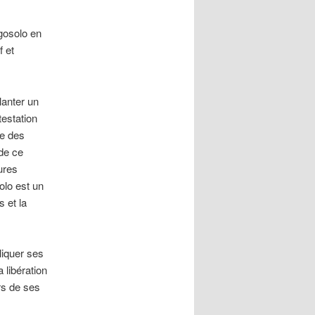
rgosolo en
f et
lanter un
estation
re des
 de ce
ures
olo est un
s et la
liquer ses
 libération
rs de ses