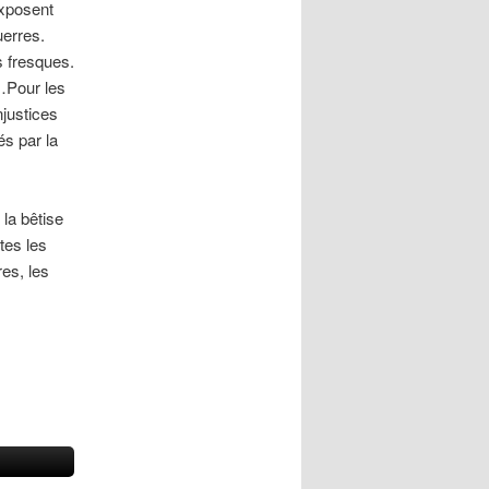
exposent
uerres.
 fresques.
t…Pour les
njustices
és par la
 la bêtise
tes les
res, les