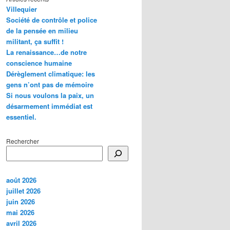
Villequier
Société de contrôle et police
de la pensée en milieu
militant, ça suffit !
La renaissance…de notre
conscience humaine
Dérèglement climatique: les
gens n’ont pas de mémoire
Si nous voulons la paix, un
désarmement immédiat est
essentiel.
Rechercher
août 2026
juillet 2026
juin 2026
mai 2026
avril 2026