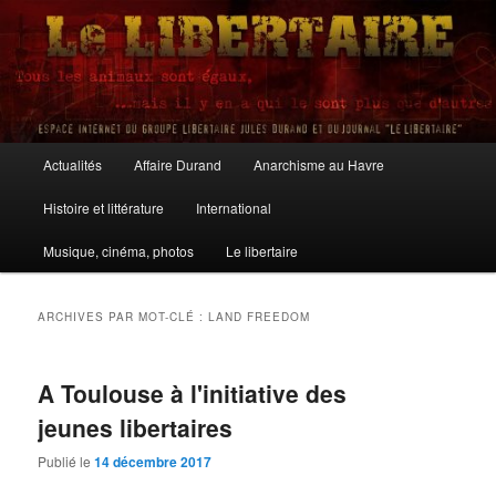
Aller
Aller
au
au
contenu
contenu
principal
secondaire
Le Libertaire
Menu
Actualités
Affaire Durand
Anarchisme au Havre
principal
Histoire et littérature
International
Musique, cinéma, photos
Le libertaire
ARCHIVES PAR MOT-CLÉ :
LAND FREEDOM
A Toulouse à l'initiative des
jeunes libertaires
Publié le
14 décembre 2017