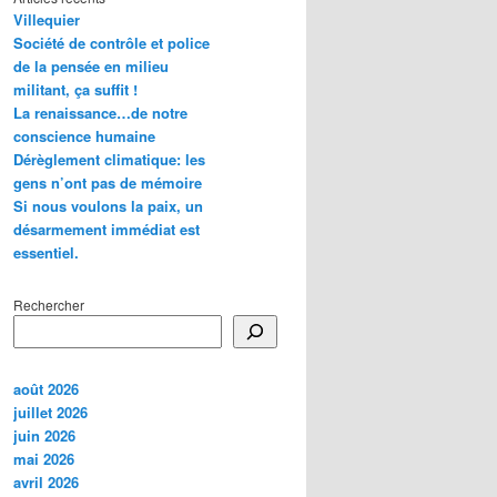
Villequier
Société de contrôle et police
de la pensée en milieu
militant, ça suffit !
La renaissance…de notre
conscience humaine
Dérèglement climatique: les
gens n’ont pas de mémoire
Si nous voulons la paix, un
désarmement immédiat est
essentiel.
Rechercher
août 2026
juillet 2026
juin 2026
mai 2026
avril 2026