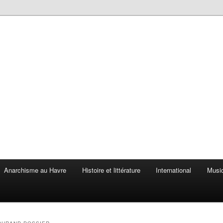
Anarchisme au Havre
Histoire et littérature
International
Musiq