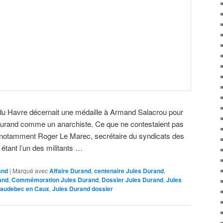
e du Havre décernait une médaille à Armand Salacrou pour
s Durand comme un anarchiste. Ce que ne contestaient pas
 notamment Roger Le Marec, secrétaire du syndicats des
tant l’un des militants …
and
|
Marqué avec
Affaire Durand
,
centenaire Jules Durand
,
and
,
Commémoration Jules Durand
,
Dossier Jules Durand
,
Jules
Caudebec en Caux
,
Jules Durand dossier