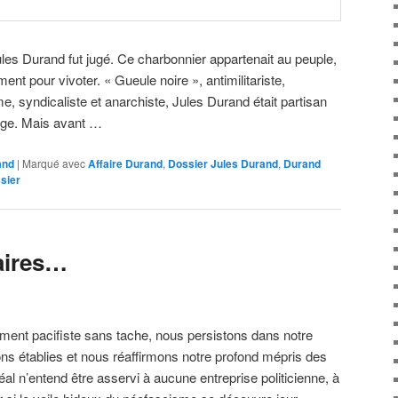
es Durand fut jugé. Ce charbonnier appartenait au peuple,
ment pour vivoter. « Gueule noire », antimilitariste,
e, syndicaliste et anarchiste, Jules Durand était partisan
tage. Mais avant …
and
|
Marqué avec
Affaire Durand
,
Dossier Jules Durand
,
Durand
sier
taires…
ent pacifiste sans tache, nous persistons dans notre
tions établies et nous réaffirmons notre profond mépris des
al n’entend être asservi à aucune entreprise politicienne, à