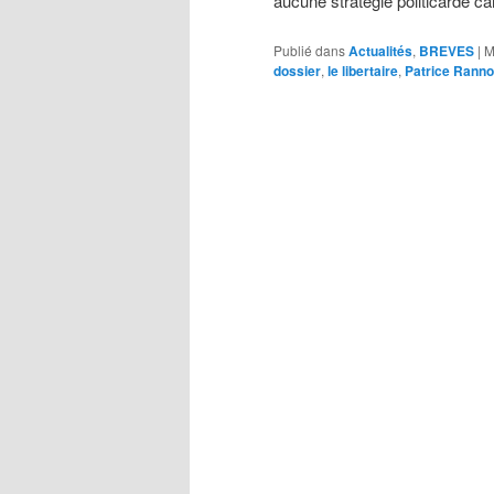
aucune stratégie politicarde c
Publié dans
Actualités
,
BREVES
|
M
dossier
,
le libertaire
,
Patrice Rann