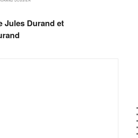
DURAND DOSSIER
e Jules Durand et
urand