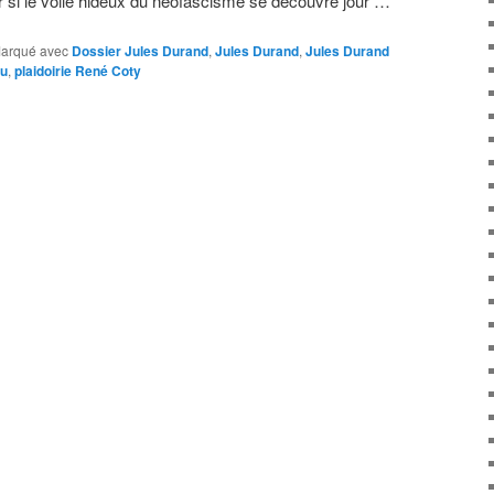
ar si le voile hideux du néofascisme se découvre jour …
arqué avec
Dossier Jules Durand
,
Jules Durand
,
Jules Durand
ou
,
plaidoirie René Coty