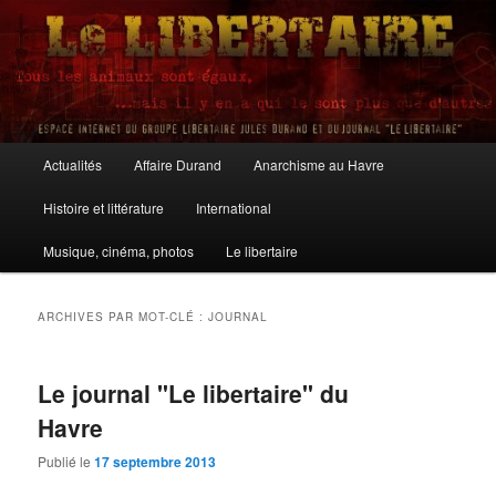
Aller
Aller
au
au
contenu
contenu
principal
secondaire
Le Libertaire
Menu
Actualités
Affaire Durand
Anarchisme au Havre
principal
Histoire et littérature
International
Musique, cinéma, photos
Le libertaire
ARCHIVES PAR MOT-CLÉ :
JOURNAL
Le journal "Le libertaire" du
Havre
Publié le
17 septembre 2013