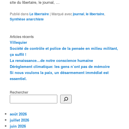
site du libertaire, le journal, …
Publié dans
Le libertaire
|
Marqué avec
journal
,
le libertaire
,
Synthèse anarchiste
Articles récents
Villequier
Société de contrôle et police de la pensée en milieu militant,
ça suffit !
La renaissance…de notre conscience humaine
Dérèglement climatique: les gens n’ont pas de mémoire
Si nous voulons la paix, un désarmement immédiat est
essentiel.
Rechercher
août 2026
juillet 2026
juin 2026