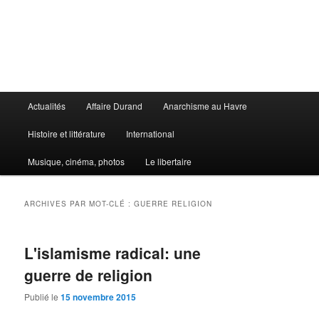
Aller
Aller
au
au
contenu
contenu
principal
secondaire
Le Libertaire
Menu
Actualités
Affaire Durand
Anarchisme au Havre
principal
Histoire et littérature
International
Musique, cinéma, photos
Le libertaire
ARCHIVES PAR MOT-CLÉ :
GUERRE RELIGION
L'islamisme radical: une
guerre de religion
Publié le
15 novembre 2015