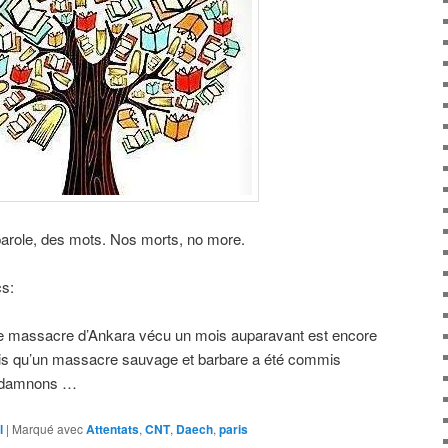
 parole, des mots. Nos morts, no more.
cs:
r le massacre d’Ankara vécu un mois auparavant est encore
Paris qu’un massacre sauvage et barbare a été commis
ondamnons …
l
|
Marqué avec
Attentats
,
CNT
,
Daech
,
paris