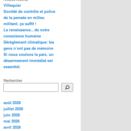
Villequier
Société de contrôle et police
de la pensée en milieu
militant, ça suffit !
La renaissance…de notre
conscience humaine
Dérèglement climatique: les
gens n’ont pas de mémoire
Si nous voulons la paix, un
désarmement immédiat est
essentiel.
Rechercher
août 2026
juillet 2026
juin 2026
mai 2026
avril 2026