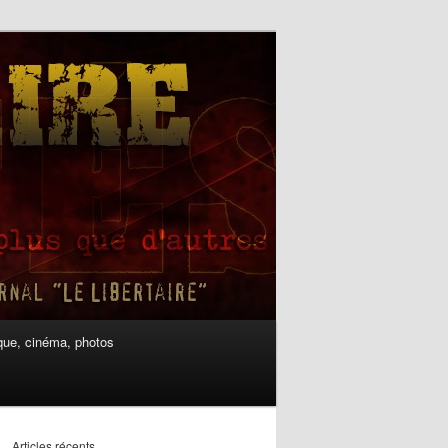
ue, cinéma, photos
Articles récents