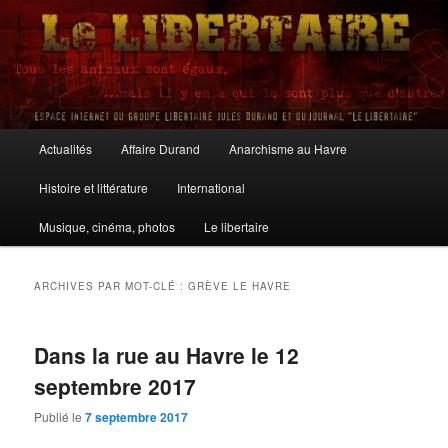
Aller
Aller
au
au
contenu
contenu
principal
secondaire
Le Libertaire
Menu
Actualités
Affaire Durand
Anarchisme au Havre
principal
Histoire et littérature
International
Musique, cinéma, photos
Le libertaire
ARCHIVES PAR MOT-CLÉ :
GRÈVE LE HAVRE
Dans la rue au Havre le 12
septembre 2017
Publié le
7 septembre 2017