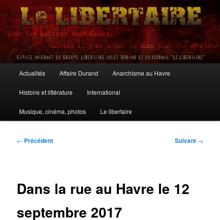
Aller
au
contenu
principal
Le Libertaire
Menu
Actualités
Affaire Durand
Anarchisme au Havre
principal
Histoire et littérature
International
Musique, cinéma, photos
Le libertaire
Navigation
←
Précédent
Suivant
→
des
articles
Dans la rue au Havre le 12
septembre 2017