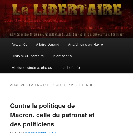
Aller
Aller
au
au
contenu
contenu
principal
secondaire
Le Libertaire
Menu
Actualités
Affaire Durand
Anarchisme au Havre
principal
Histoire et littérature
International
Musique, cinéma, photos
Le libertaire
ARCHIVES PAR MOT-CLÉ :
GRÈVE 12 SEPTEMBRE
Contre la politique de
Macron, celle du patronat et
des politiciens
Publié le